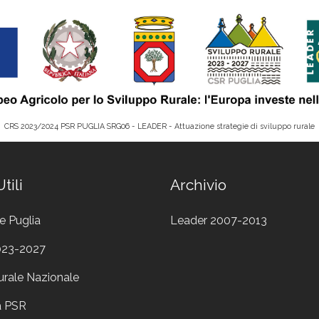
CRS 2023/2024 PSR PUGLIA SRG06 - LEADER - Attuazione strategie di sviluppo rurale
tili
Archivio
e Puglia
Leader 2007-2013
023-2027
urale Nazionale
a PSR