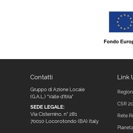
Contatti
Link U
Gruppo di Azione Locale
Region
(G.A.L.) “Valle d’Itria”
CSR 2
SEDE LEGALE:
Via Cisternino, n° 281
Rete R
70010 Locorotondo (BA) Italy
Pianet