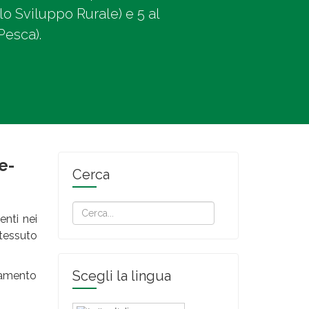
lo Sviluppo Rurale) e 5 al
Pesca).
e-
Cerca
enti nei
tessuto
Scegli la lingua
viamento