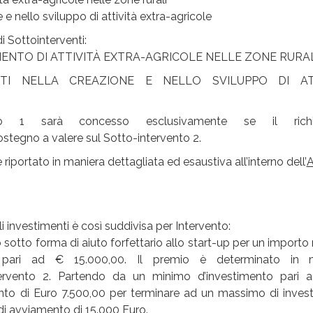
e nello sviluppo di attività extra-agricole
i Sottointerventi:
AMENTO DI ATTIVITÀ EXTRA-AGRICOLE NELLE ZONE RURA
NTI NELLA CREAZIONE E NELLO SVILUPPO DI AT
to 1 sarà concesso esclusivamente se il richi
egno a valere sul Sotto-intervento 2.
riportato in maniera dettagliata ed esaustiva all’interno dell’
A
i investimenti è così suddivisa per Intervento:
to forma di aiuto forfettario allo start-up per un importo
ari ad € 15.000,00. Il premio è determinato in m
’intervento 2. Partendo da un minimo d’investimento pari 
ento di Euro 7.500,00 per terminare ad un massimo di inves
di avviamento di 15.000 Euro.