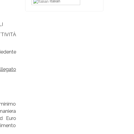
Italian
LI
TIVITÀ
edente
llegato
 minimo
aniera
ad Euro
timento