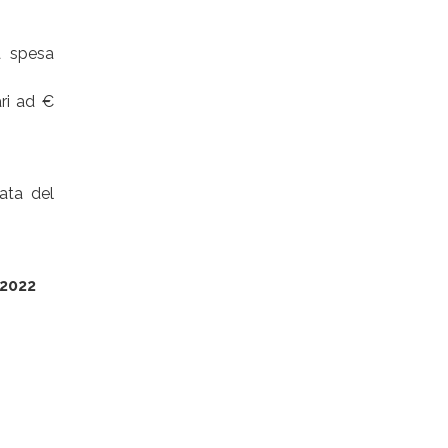
a spesa
ri ad €
data del
2022