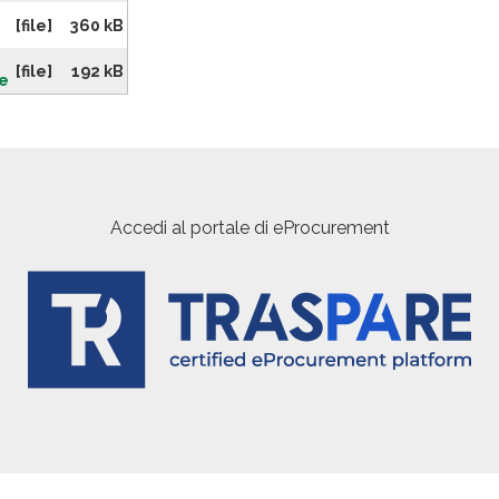
[file]
360 kB
[file]
192 kB
ne
Accedi al portale di eProcurement