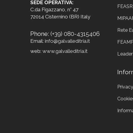
SEDE OPERATIVA:
FEASR
C.da Figazzano, n° 47
72014 Cisternino (BR) Italy
MIPAA
Rete E
Phone:
(+39) 080-4315406
Email:
info@galvalleditria.it
FEAM
web:
www.galvalleditria.it
Leader
Infor
Privacy
Cookie
Informa