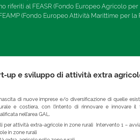
no riferiti al FEASR (Fondo Europeo Agricolo per 
FEAMP (Fondo Europeo Attività Marittime per la 
t-up e sviluppo di attività extra agricol
nascita di nuove imprese e/o diversificazione di quelle esist
rale e costiera, con l’intento di rinnovare e innovare il 
lificata nell’area GAL.
i per attività extra-agricole in zone rurali Intervento 1 – av
cole in zone rurali
tà extra-agricole nelle zone rurali