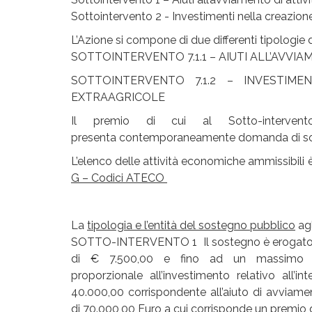
Sottointervento 2 - Investimenti nella creazione 
L’Azione si compone di due differenti tipologie d
SOTTOINTERVENTO 7.1.1 – AIUTI ALL’AVVI
SOTTOINTERVENTO 7.1.2 – INVESTIME
EXTRAAGRICOLE
Il premio di cui al Sotto-interven
presenta contemporaneamente domanda di sost
L’elenco delle attività economiche ammissibili è 
G – Codici ATECO
La
tipologia e l’entità del sostegno pubblico
agl
SOTTO-INTERVENTO 1 Il sostegno è erogato sot
di € 7.500,00 e fino ad un massimo p
proporzionale all’investimento relativo all
40.000,00 corrispondente all’aiuto di avviam
di 70.000,00 Euro a cui corrisponde un premio 