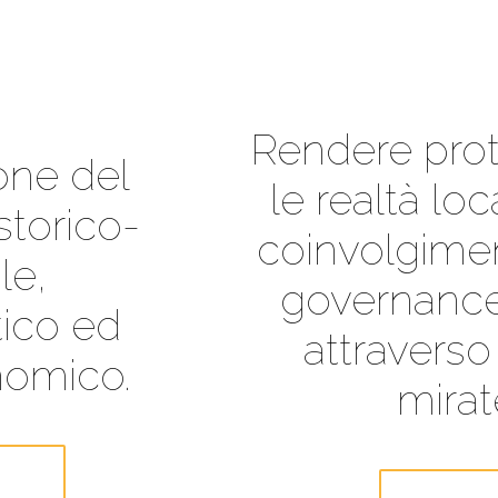
OPERATORI
Rendere protagoniste
le realtà locali con il
coinvolgimento nella
governance locale
attraverso azioni
mirate