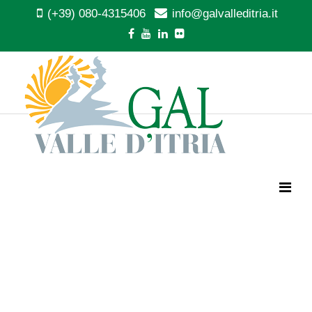
(+39) 080-4315406
info@galvalleditria.it
SOSTEGNO
AGLI