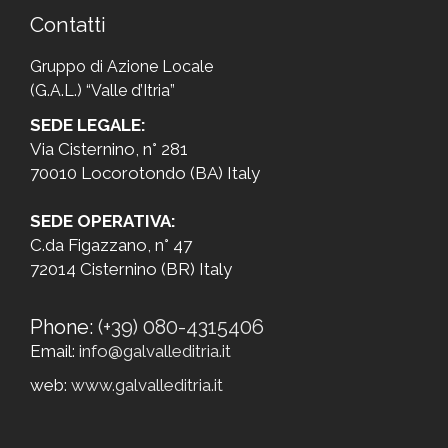
Contatti
Gruppo di Azione Locale
(G.A.L.) “Valle d’Itria”
SEDE LEGALE:
Via Cisternino, n° 281
70010 Locorotondo (BA) Italy
SEDE OPERATIVA:
C.da Figazzano, n° 47
72014 Cisternino (BR) Italy
Phone:
(+39) 080-4315406
Email:
info@galvalleditria.it
web:
www.galvalleditria.it