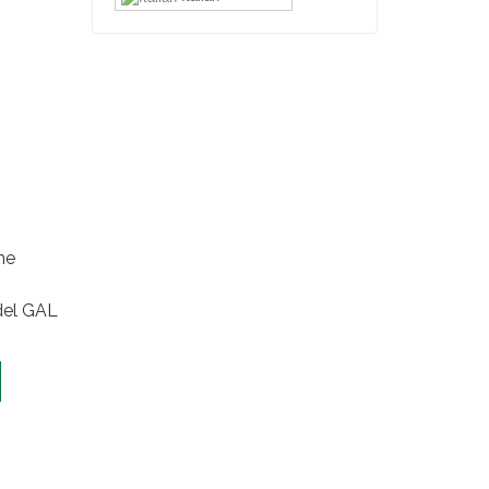
one
 del GAL