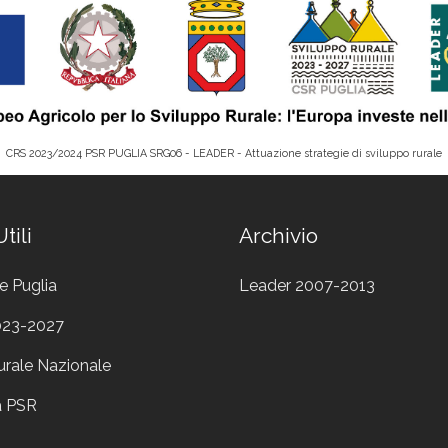
CRS 2023/2024 PSR PUGLIA SRG06 - LEADER - Attuazione strategie di sviluppo rurale
tili
Archivio
e Puglia
Leader 2007-2013
023-2027
urale Nazionale
a PSR