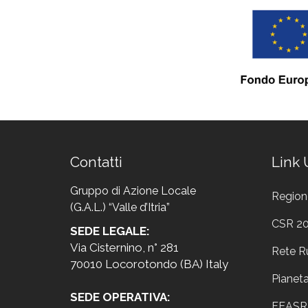
Contatti
Link U
Gruppo di Azione Locale
Region
(G.A.L.) “Valle d’Itria”
CSR 2
SEDE LEGALE:
Via Cisternino, n° 281
Rete R
70010 Locorotondo (BA) Italy
Pianet
SEDE OPERATIVA:
FEASR