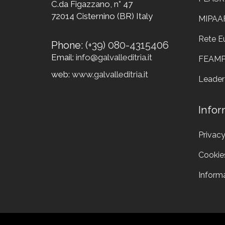
C.da Figazzano, n° 47
72014 Cisternino (BR) Italy
MIPAA
Rete E
Phone:
(+39) 080-4315406
Email:
info@galvalleditria.it
FEAM
web:
www.galvalleditria.it
Leader
Infor
Privacy
Cookie
Informa